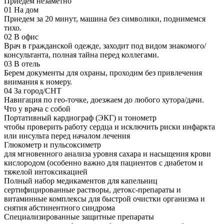
Приедем незаметно
01
На дом
Приедем за 20 минут, машина без символики, поднимемся
тихо.
02
В офис
Врач в гражданской одежде, заходит под видом знакомого/
консультанта, полная тайна перед коллегами.
03
В отель
Берем документы для охраны, проходим без привлечения
внимания к номеру.
04
За город/СНТ
Навигация по гео-точке, доезжаем до любого хутора/дачи.
Что у врача с собой
Портативный кардиограф (ЭКГ) и тонометр
чтобы проверить работу сердца и исключить риски инфаркта
или инсульта перед началом лечения
Глюкометр и пульсоксиметр
для мгновенного анализа уровня сахара и насыщения крови
кислородом (особенно важно для пациентов с диабетом и
тяжелой интоксикацией
Полный набор медикаментов для капельниц
сертифицированные растворы, детокс-препараты и
витаминные комплексы для быстрой очистки организма и
снятия абстинентного синдрома
Специализированные защитные препараты