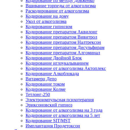
Кодирование по методу Довженко
Вшивание торпеды от алкоголизма
Раскодирование от алкоголизма
Кодирование на дому
Укол от алкоголизма
Кодирование гипнозом
Кодирование препаратом Аквилонг
Кодирование препаратом Вивитрол
Кодирование препаратом Налтрексон
Кодирование препаратом Дисульфирам
Кодирование препаратом Алгоминал
Кодирование Двойной Блок
Кодирование иглоукалыванием
Кодирование от алкоголизма Актоплекс
Кодирование Алкоблокада
Витамерц Депо
Кодирование током
Кодирование Колме
Тетлонг-250
Электроимпульсная психотерапия
Эриксоновский гипноз
Кодирование от алкоголизма на 3 года
Кодирование от алкоголизма на 5 лет
Кодирование SIT|MST
Имплантация Продетоксон