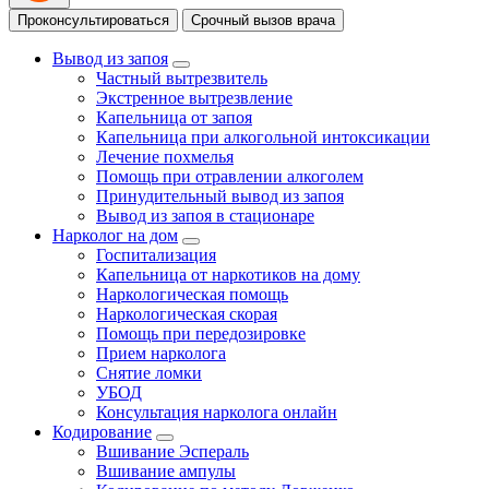
Проконсультироваться
Срочный вызов врача
Вывод из запоя
Частный вытрезвитель
Экстренное вытрезвление
Капельница от запоя
Капельница при алкогольной интоксикации
Лечение похмелья
Помощь при отравлении алкоголем
Принудительный вывод из запоя
Вывод из запоя в стационаре
Нарколог на дом
Госпитализация
Капельница от наркотиков на дому
Наркологическая помощь
Наркологическая скорая
Помощь при передозировке
Прием нарколога
Снятие ломки
УБОД
Консультация нарколога онлайн
Кодирование
Вшивание Эспераль
Вшивание ампулы