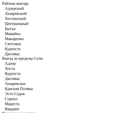
Районы выезда
Адлерский
Лазаревский
Хостинский
Центральный
Бытха
Мамайка
Макаренко
Светлана
Кудепста
Дагомыс
Выезд за пределы Сочи
Адлер
Хоста
Кудепста
Дагомыс
Лазаревское
Красная Поляна
Эсто-Садок
Сириус
Мацеста
Вардане